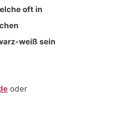
elche oft in
ichen
warz-weiß sein
de
oder