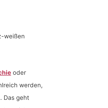
z-weißen
chie
oder
hlreich werden,
. Das geht