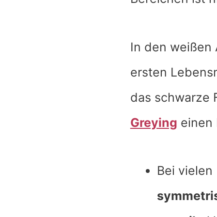
In den weißen
ersten Lebens
das schwarze F
Greying
einen 
Bei viele
symmetris