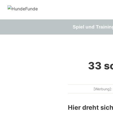
Zum
Inhalt
springen
Spiel und Trainin
33 s
[Werbung]: 
Hier dreht si