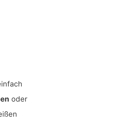
einfach
hen
oder
eißen