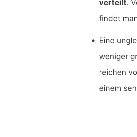
verteilt
. 
findet man
Eine ungl
weniger gr
reichen v
einem seh