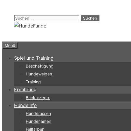
Zum
Inhalt
Suchen
springen
nach:
Menü
Spiel und Training
Beschäftigung
Hundewelpen
Training
Ernährung
Backrezepte
Hundeinfo
Hunderassen
Hundenamen
Fellfarben