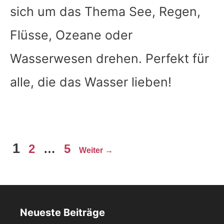
sich um das Thema See, Regen,
Flüsse, Ozeane oder
Wasserwesen drehen. Perfekt für
alle, die das Wasser lieben!
Seite
Seite
Seite
1
2
…
5
Weiter
→
Neueste Beiträge