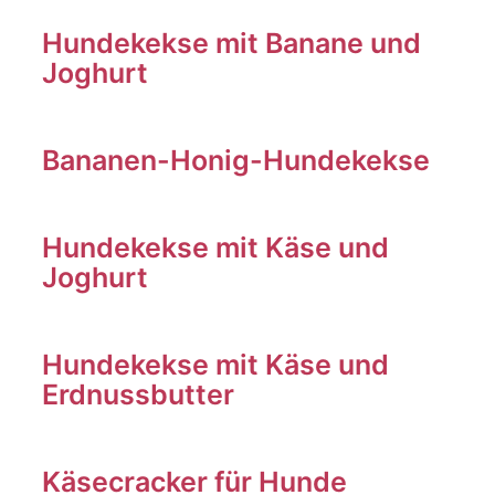
Hundekekse mit Banane und
Joghurt
Bananen-Honig-Hundekekse
Hundekekse mit Käse und
Joghurt
Hundekekse mit Käse und
Erdnussbutter
Käsecracker für Hunde