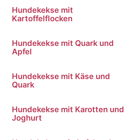
Hundekekse mit
Kartoffelflocken
Hundekekse mit Quark und
Apfel
Hundekekse mit Käse und
Quark
Hundekekse mit Karotten und
Joghurt