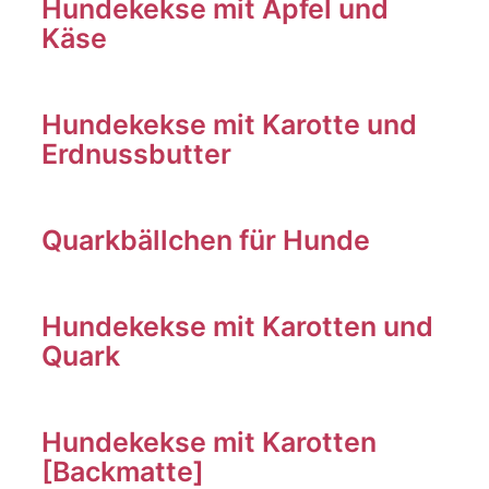
Hundekekse mit Apfel und
Käse
Hundekekse mit Karotte und
Erdnussbutter
Quarkbällchen für Hunde
Hundekekse mit Karotten und
Quark
Hundekekse mit Karotten
[Backmatte]