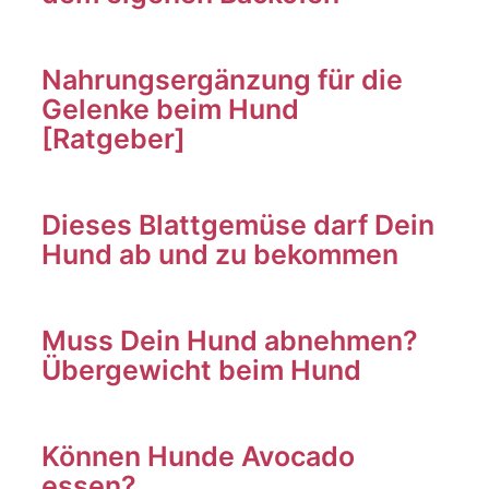
Nahrungsergänzung für die
Gelenke beim Hund
[Ratgeber]
Dieses Blattgemüse darf Dein
Hund ab und zu bekommen
Muss Dein Hund abnehmen?
Übergewicht beim Hund
Können Hunde Avocado
essen?