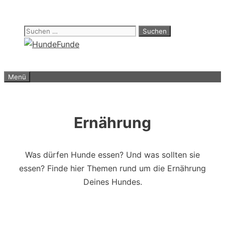
Zum
Inhalt
Suchen
springen
nach:
Menü
Ernährung
Was dürfen Hunde essen? Und was sollten sie
essen? Finde hier Themen rund um die Ernährung
Deines Hundes.