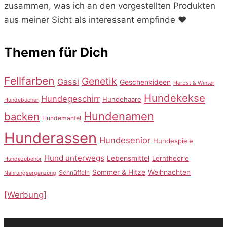
zusammen, was ich an den vorgestellten Produkten
aus meiner Sicht als interessant empfinde ♥️
Themen für Dich
Fellfarben
Genetik
Gassi
Geschenkideen
Herbst & Winter
Hundekekse
Hundegeschirr
Hundehaare
Hundebücher
Hundenamen
backen
Hundemantel
Hunderassen
Hundesenior
Hundespiele
Hund unterwegs
Lebensmittel
Lerntheorie
Hundezubehör
Sommer & Hitze
Weihnachten
Schnüffeln
Nahrungsergänzung
[Werbung]