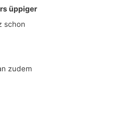
rs üppiger
z schon
man zudem