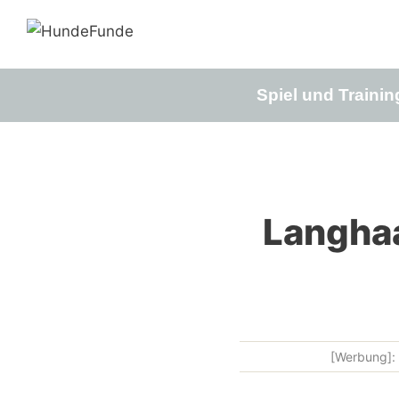
Zum
Inhalt
springen
Spiel und Trainin
Langha
[Werbung]: 