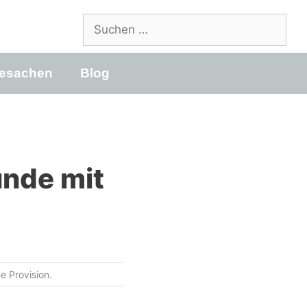
Suchen
nach:
esachen
Blog
nde mit
e Provision.