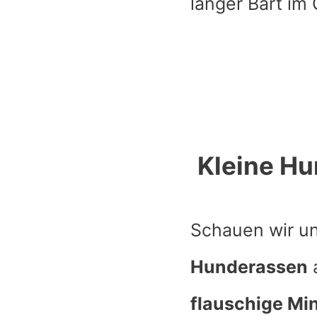
langer Bart im
Kleine Hu
Schauen wir un
Hunderassen
a
flauschige Mi