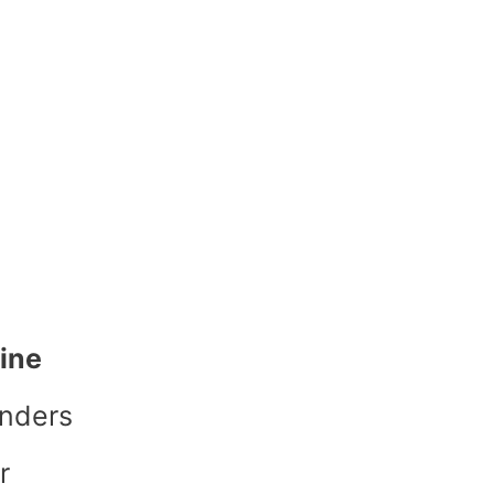
ine
nders
r