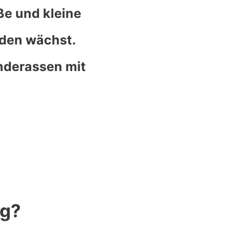
ße und kleine
oden wächst.
underassen mit
ig?