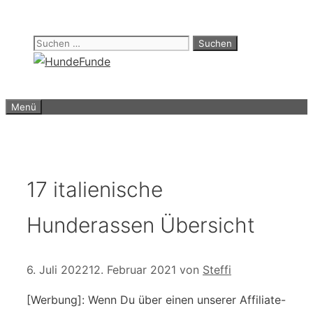
Zum
Inhalt
Suchen
springen
nach:
Menü
17 italienische
Hunderassen Übersicht
6. Juli 2022
12. Februar 2021
von
Steffi
[Werbung]: Wenn Du über einen unserer Affiliate-