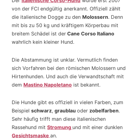
Der
italienische Corso-Hund
wurde erst 2007
von der FCI endgültig anerkannt. Offiziell zählt
die italienische Dogge zu den
Molossern
. Denn
mit bis zu 50 kg und kräftigem Körperbau mit
breitem Schädel ist der
Cane Corso Italiano
wahrlich kein kleiner Hund.
Die Abstammung ist unklar. Vermutlich finden
sich Vorfahren bei den römischen Molossern und
Hirtenhunden. Und auch die Verwandtschaft mit
dem
Mastino Napoletano
ist bekannt.
Die Hunde gibt es offiziell in vielen Farben, zum
Beispiel
schwarz
,
graublau
oder
zobelfarben
.
Sehr häufig trifft man diese italienischen
Rassehund mit
Stromung
und mit einer dunklen
Gesichtsmaske
an.