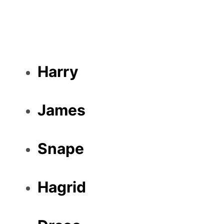
Harry
James
Snape
Hagrid