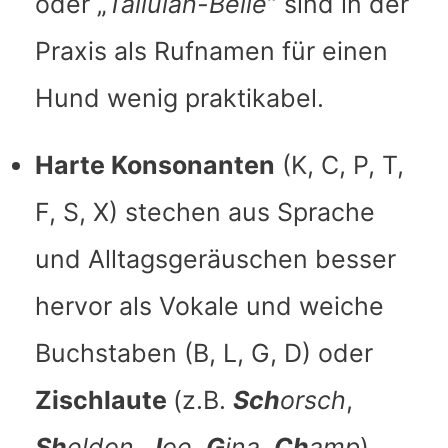
oder „
Tallulah-Belle
“ sind in der
Praxis als Rufnamen für einen
Hund wenig praktikabel.
Harte Konsonanten
(K, C, P, T,
F, S, X) stechen aus Sprache
und Alltagsgeräuschen besser
hervor als Vokale und weiche
Buchstaben (B, L, G, D) oder
Zischlaute
(z.B.
Sch
orsch
,
Sh
eldon
,
J
oe
,
G
ina
,
Ch
amp
).