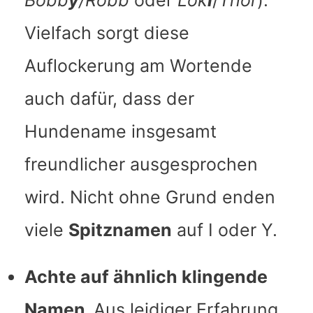
Bobb
y
/Robb
oder
Lok
i
/
Thor
).
Vielfach sorgt diese
Auflockerung am Wortende
auch dafür, dass der
Hundename insgesamt
freundlicher ausgesprochen
wird. Nicht ohne Grund enden
viele
Spitznamen
auf I oder Y.
Achte auf ähnlich klingende
Namen.
Aus leidiger Erfahrung