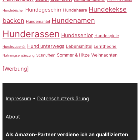
Hundekekse
Hundegeschirr
Hundehaare
Hundebücher
Hundenamen
backen
Hundemantel
Hunderassen
Hundesenior
Hundespiele
Hund unterwegs
Lebensmittel
Lerntheorie
Hundezubehör
Sommer & Hitze
Weihnachten
Schnüffeln
Nahrungsergänzung
[Werbung]
Impressum
•
Datenschutzerklärung
About
Als Amazon-Partner verdiene ich an qualifizierten