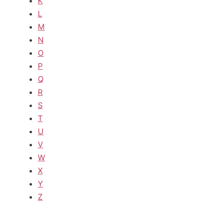
K
L
M
N
O
P
Q
R
S
T
U
V
W
X
Y
Z