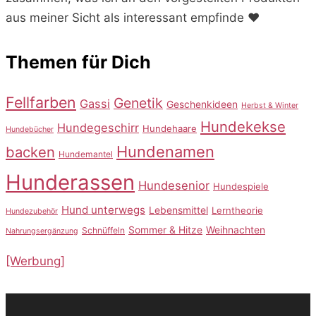
aus meiner Sicht als interessant empfinde ♥️
Themen für Dich
Fellfarben
Genetik
Gassi
Geschenkideen
Herbst & Winter
Hundekekse
Hundegeschirr
Hundehaare
Hundebücher
Hundenamen
backen
Hundemantel
Hunderassen
Hundesenior
Hundespiele
Hund unterwegs
Lebensmittel
Lerntheorie
Hundezubehör
Sommer & Hitze
Weihnachten
Schnüffeln
Nahrungsergänzung
[Werbung]