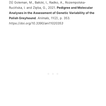
[5] Goleman, M., Balicki, I., Radko, A., Rozempolska-
Rucińska, I. and Zięba, G., 2021.
Pedigree and Molecular
Analyses in the Assessment of Genetic Variability of the
Polish Greyhound
.
Animals
, 11(2), p. 353.
https://doi.org/10.3390/ani11020353