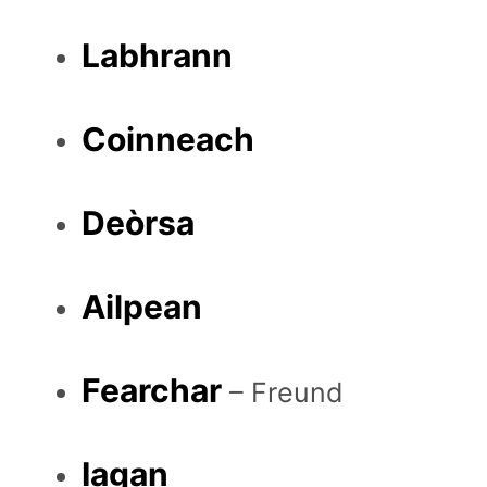
Labhrann
Coinneach
Deòrsa
Ailpean
Fearchar
– Freund
Iagan