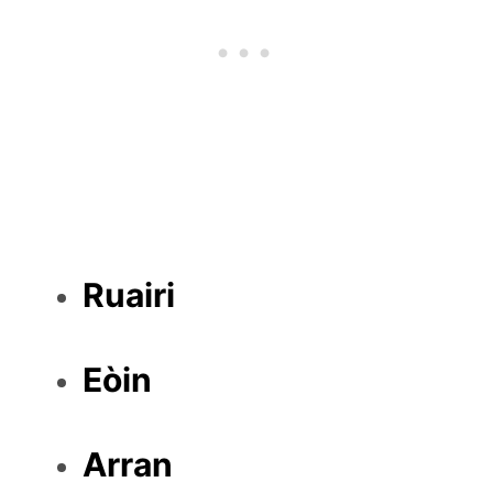
Ruairi
Eòin
Arran