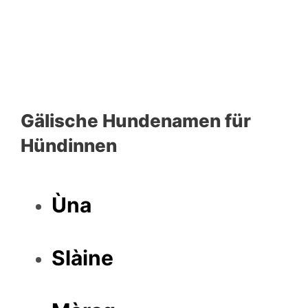
Gälische Hundenamen für
Hündinnen
Ùna
Slàine