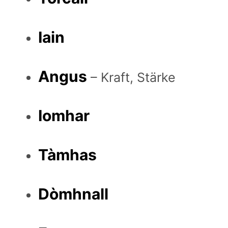
Iain
Angus
– Kraft, Stärke
Iomhar
Tàmhas
Dòmhnall