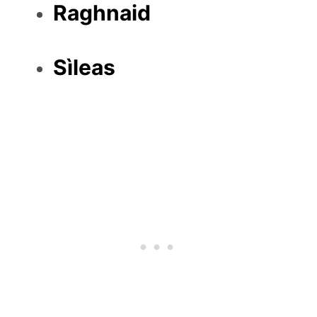
Raghnaid
Sìleas