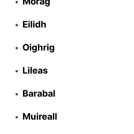
Mòrag
Eilidh
Oighrig
Lileas
Barabal
Muireall