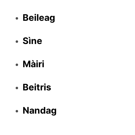
Beileag
Sìne
Màiri
Beitris
Nandag