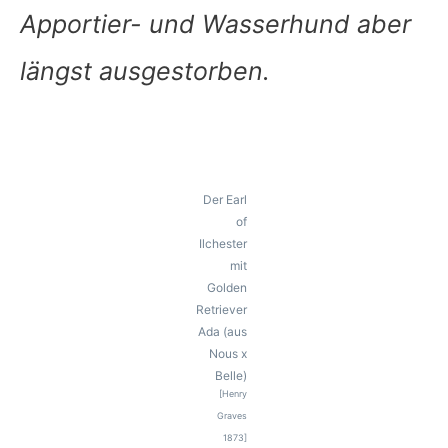
Apportier- und Wasserhund aber
längst ausgestorben.
Der Earl
of
Ilchester
mit
Golden
Retriever
Ada (aus
Nous x
Belle)
[Henry
Graves
1873]