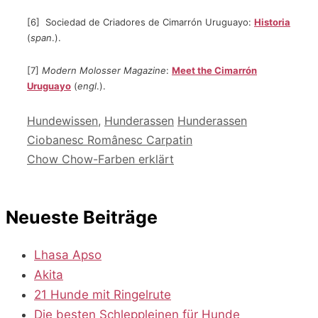
[6] Sociedad de Criadores de Cimarrón Uruguayo:
Historia
(
span
.).
[7]
Modern Molosser Magazine
:
Meet the Cimarrón
Uruguayo
(
engl
.).
Kategorien
Schlagwörter
Hundewissen
,
Hunderassen
Hunderassen
Ciobanesc Românesc Carpatin
Chow Chow-Farben erklärt
Neueste Beiträge
Lhasa Apso
Akita
21 Hunde mit Ringelrute
Die besten Schleppleinen für Hunde