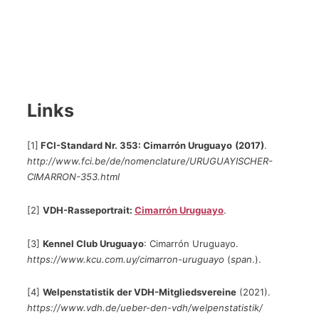
Links
[1]
FCI-Standard Nr. 353: Cimarrón Uruguayo
(2017)
.
http://www.fci.be/de/nomenclature/URUGUAYISCHER-
CIMARRON-353.html
[2]
VDH-Rasseportrait:
Cimarrón Uruguayo
.
[3]
Kennel Club Uruguayo
: Cimarrón Uruguayo.
https://www.kcu.com.uy/cimarron-uruguayo
(
span
.).
[4]
Welpenstatistik der VDH-Mitgliedsvereine
(2021).
https://www.vdh.de/ueber-den-vdh/welpenstatistik/