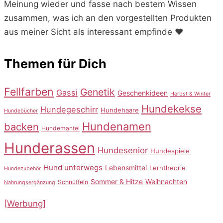
Meinung wieder und fasse nach bestem Wissen
zusammen, was ich an den vorgestellten Produkten
aus meiner Sicht als interessant empfinde ♥️
Themen für Dich
Fellfarben
Genetik
Gassi
Geschenkideen
Herbst & Winter
Hundekekse
Hundegeschirr
Hundehaare
Hundebücher
Hundenamen
backen
Hundemantel
Hunderassen
Hundesenior
Hundespiele
Hund unterwegs
Lebensmittel
Lerntheorie
Hundezubehör
Sommer & Hitze
Weihnachten
Schnüffeln
Nahrungsergänzung
[Werbung]