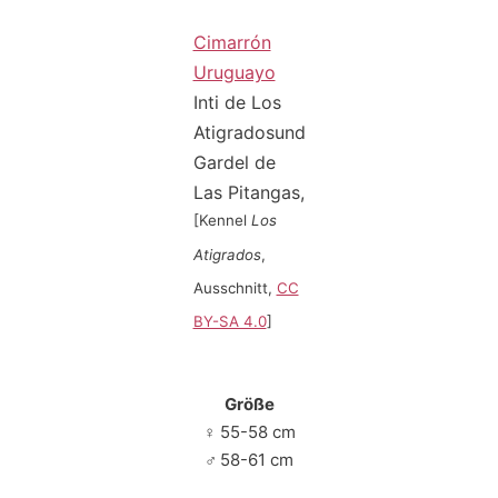
Cimarrón
Uruguayo
Inti de Los
Atigradosund
Gardel de
Las Pitangas,
[Kennel
Los
Atigrados
,
Ausschnitt,
CC
BY-SA 4.0
]
Größe
♀
55-58 cm
♂
58-61 cm