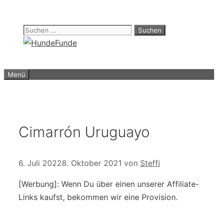
Zum
Inhalt
Suchen
springen
nach:
Menü
Cimarrón Uruguayo
6. Juli 2022
8. Oktober 2021
von
Steffi
[Werbung]: Wenn Du über einen unserer Affiliate-
Links kaufst, bekommen wir eine Provision.